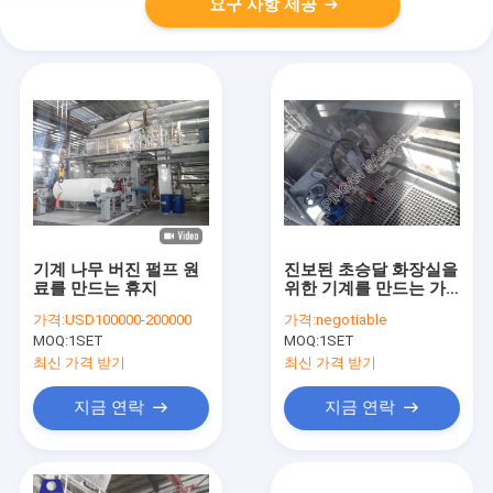
요구 사항 제공
기계 나무 버진 펄프 원
진보된 초승달 화장실을
료를 만드는 휴지
위한 기계를 만드는 가
득 차있는 자동적인 티
가격:
USD100000-200000
가격:
negotiable
슈 페이퍼
MOQ:
1SET
MOQ:
1SET
최신 가격 받기
최신 가격 받기
지금 연락
지금 연락