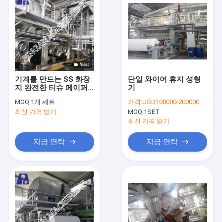
기계를 만드는 SS 화장
단일 와이어 휴지 성형
지 완전한 티슈 페이퍼
기
생산 라인
MOQ:
1개 세트
가격:
USD100000-200000
최신 가격 받기
MOQ:
1SET
최신 가격 받기
지금 연락
지금 연락
집
제품
우리에 대하여