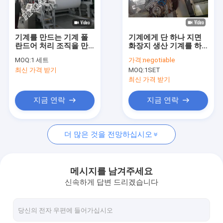
공장 여행
품질 관리
기계를 만드는 기계 폴
기계에게 단 하나 지면
란드어 처리 조직을 만
화장지 생산 기계를 하
연락주세요
드는 유압 20T/D 화장
는 부엌 수건 티슈 페이
MOQ:
1 세트
가격:
negotiable
지
퍼
최신 가격 받기
MOQ:
1SET
뉴스
최신 가격 받기
지금 연락
지금 연락
기계를 만드는 티슈 페이퍼
더 많은 것을 전망하십시오
크래프트 제지 기계
기계를 만드는 복사 용지
메시지를 남겨주세요
신속하게 답변 드리겠습니다
기계를 만드는 화장지
플루트를 불 서류상 기계