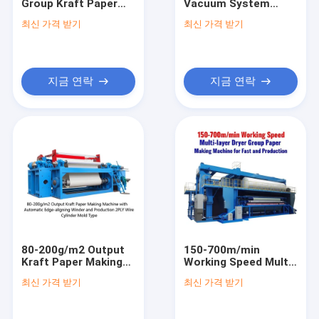
Group Kraft Paper
Vacuum System
공장 여행
Making Machine with
Kraft Paper Machine
최신 가격 받기
최신 가격 받기
Automatic Edge-
for Smooth and
aligning Winder
Stable Production
품질 관리
380V/50Hz
연락주세요
지금 연락
지금 연락
뉴스
기계를 만드는 티슈 페이퍼
크래프트 제지 기계
기계를 만드는 복사 용지
80-200g/m2 Output
150-700m/min
Kraft Paper Making
Working Speed Multi-
기계를 만드는 화장지
Machine with
layer Dryer Group
최신 가격 받기
최신 가격 받기
Automatic Edge-
Paper Making
플루트를 불 서류상 기계
aligning Winder and
Machine for Fast and
Production 2PLY Wire
Production